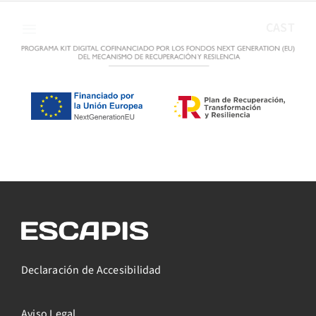
Saltar
al
CAST
contenido
Declaración de Accesibilidad
Aviso Legal